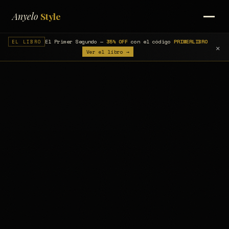
Anyelo
Style
Saltar
al
El Primer Segundo —
35% OFF
con el código
PRIMERLIBRO
EL LIBRO
contenido
✕
Ver el libro →