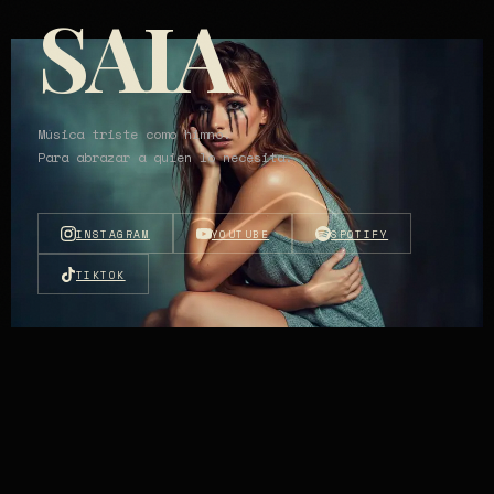
SAIA
Música triste como himno.
Para abrazar a quien lo necesita.
INSTAGRAM
YOUTUBE
SPOTIFY
TIKTOK
LANZAMIENTO // NUEVO SENCILLO